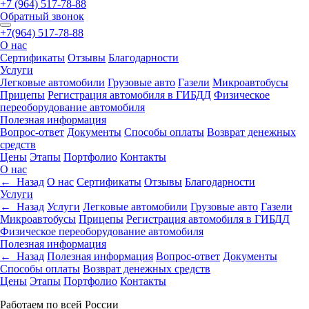
+7 (964) 517-78-88
Обратный звонок
+7(964) 517-78-88
О нас
Сертификаты
Отзывы
Благодарности
Услуги
Легковые автомобили
Грузовые авто
Газели
Микроавтобусы
Прицепы
Регистрация автомобиля в ГИБДД
Физическое
переоборудование автомобиля
Полезная информация
Вопрос-ответ
Документы
Способы оплаты
Возврат денежных
средств
Цены
Этапы
Портфолио
Контакты
О нас
← Назад
О нас
Сертификаты
Отзывы
Благодарности
Услуги
← Назад
Услуги
Легковые автомобили
Грузовые авто
Газели
Микроавтобусы
Прицепы
Регистрация автомобиля в ГИБДД
Физическое переоборудование автомобиля
Полезная информация
← Назад
Полезная информация
Вопрос-ответ
Документы
Способы оплаты
Возврат денежных средств
Цены
Этапы
Портфолио
Контакты
Работаем по всей России